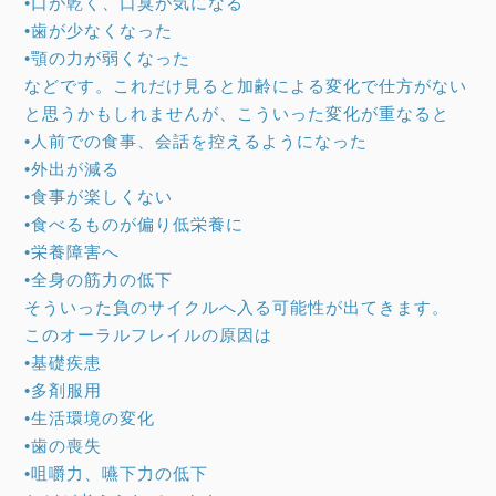
•口が乾く、口臭が気になる
•歯が少なくなった
•顎の力が弱くなった
などです。これだけ見ると加齢による変化で仕方がない
と思うかもしれませんが、こういった変化が重なると
•人前での食事、会話を控えるようになった
•外出が減る
•食事が楽しくない
•食べるものが偏り低栄養に
•栄養障害へ
•全身の筋力の低下
そういった負のサイクルへ入る可能性が出てきます。
このオーラルフレイルの原因は
•基礎疾患
•多剤服用
•生活環境の変化
•歯の喪失
•咀嚼力、嚥下力の低下